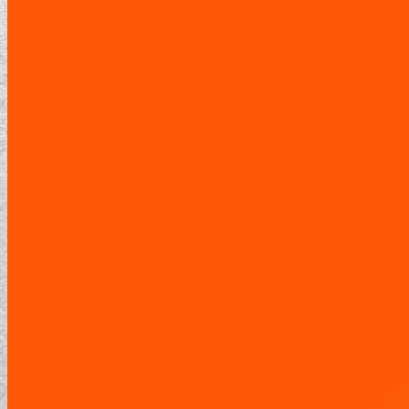
CANAPÉS
ÉLIMINATION DU SALPÊTRE
NOS VALEURS
LA BOUTIQUE
FAQ
BLOG
TÉMOIGNAGES
GALERIE
CONTACT
Rénovation et traitement anti-tache 
Vous êtes ici :
Accueil
Album photo
Rénovation et traitement anti-tache sur…